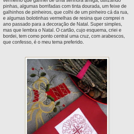
vermelho que ganhei de uma senhora amiga, utilizando
pinhas, algumas
borrifadas
com tinta dourada, um feixe de
galhinhos
de pinheiros, que
colhi
de um pinheiro cá da rua,
e algumas
bolotinhas
vermelhas de resina que comprei n
ano passado para a decoração de Natal. Super simples,
mas que lembra o Natal. O cartão, cujo esquema, criei e
bordei, tem como ponto central uma cruz, com arabescos,
que confesso, é o meu tema
pref
erido
.